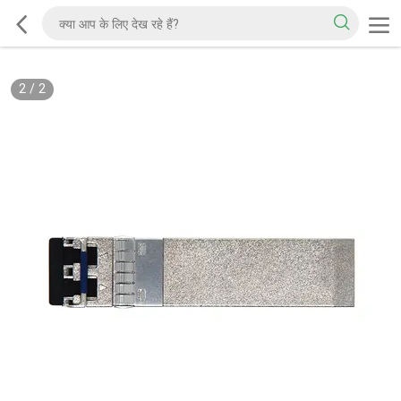
2
/
2