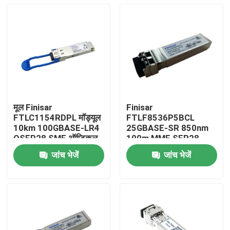
मूल Finisar
Finisar
FTLC1154RDPL मॉड्यूल
FTLF8536P5BCL
10km 100GBASE-LR4
25GBASE-SR 850nm
QSFP28 SMF ऑप्टिकल
100m MMF SFP28-
ट्रांससीवर
25G-SR ऑप्टिकल
जांच भेजें
जांच भेजें
ट्रांससीवर मॉड्यूल
घर
उत्पादों
हमारे बारे में