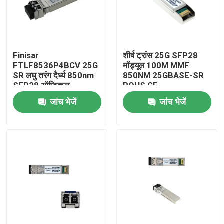
कारखाना भ्रमण
Finisar
शीर्ष ट्रांस 25G SFP28
गुणवत्ता नियंत्रण
FTLF8536P4BCV 25G
मॉड्यूल 100M MMF
SR लघु तरंग दैर्ध्य 850nm
850NM 25GBASE-SR
SFP28 ऑप्टिकल
ROHS CE
संपर्क करें
ट्रांससीवर
जांच भेजें
जांच भेजें
समाचार
एनवीडिया एआई उत्पाद
400G/800G ऑप्टिकल मॉड्यूल
100G QSFP28 मॉड्यूल