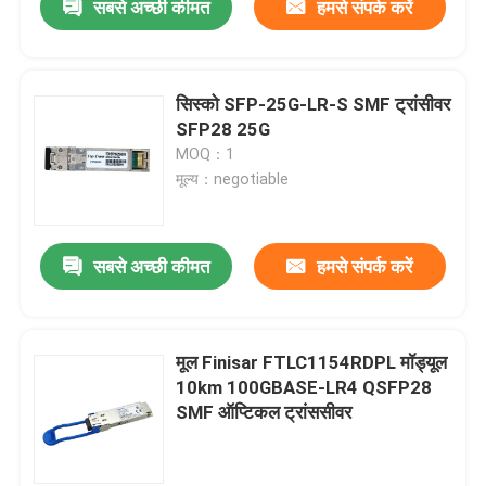
सबसे अच्छी कीमत
हमसे संपर्क करें
सिस्को SFP-25G-LR-S SMF ट्रांसीवर
SFP28 25G
MOQ：1
मूल्य：negotiable
सबसे अच्छी कीमत
हमसे संपर्क करें
मूल Finisar FTLC1154RDPL मॉड्यूल
10km 100GBASE-LR4 QSFP28
SMF ऑप्टिकल ट्रांससीवर