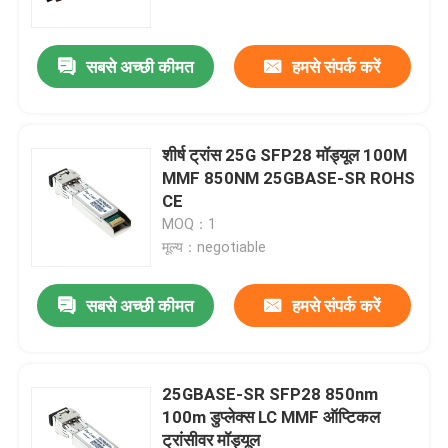
सबसे अच्छी कीमत
हमसे संपर्क करें
शीर्ष ट्रांस 25G SFP28 मॉड्यूल 100M
MMF 850NM 25GBASE-SR ROHS
CE
MOQ：1
मूल्य：negotiable
सबसे अच्छी कीमत
हमसे संपर्क करें
घर
उत्पादों
25GBASE-SR SFP28 850nm
100m डुप्लेक्स LC MMF ऑप्टिकल
ट्रांसीवर मॉड्यूल
हमारे बारे में