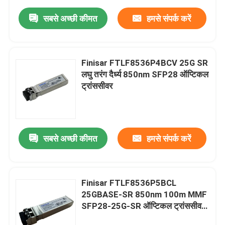
सबसे अच्छी कीमत
हमसे संपर्क करें
Finisar FTLF8536P4BCV 25G SR
लघु तरंग दैर्ध्य 850nm SFP28 ऑप्टिकल
ट्रांससीवर
सबसे अच्छी कीमत
हमसे संपर्क करें
Finisar FTLF8536P5BCL
25GBASE-SR 850nm 100m MMF
SFP28-25G-SR ऑप्टिकल ट्रांससीवर
मॉड्यूल