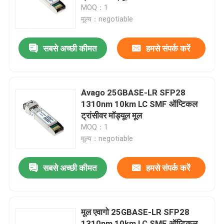
MOQ：1
मूल्य：negotiable
कारखाना भ्रमण
सबसे अच्छी कीमत
हमसे संपर्क करें
गुणवत्ता नियंत्रण
संपर्क करें
Avago 25GBASE-LR SFP28
1310nm 10km LC SMF ऑप्टिकल
ट्रांसीवर मॉड्यूल मूल
समाचार
MOQ：1
मूल्य：negotiable
एनवीडिया एआई उत्पाद
सबसे अच्छी कीमत
हमसे संपर्क करें
400G/800G ऑप्टिकल मॉड्यूल
मूल एवागो 25GBASE-LR SFP28
100G QSFP28 मॉड्यूल
1310nm 10km LC SMF ऑप्टिकल