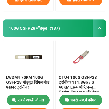
100G QSFP28 मॉड्यूल
(187)
LWDM4 70KM 100G
OTU4 100G QSFP28
QSFP28 मॉड्यूल सिंगल मोड
ट्रांसीवर 111.8Gb / S
फाइबर ट्रांसीवर
40KM ER4 ऑप्टिकल
Oadm Cwdm मल्टीप्लेक्सर
के लिए
सबसे अच्छी कीमत
सबसे अच्छी कीमत