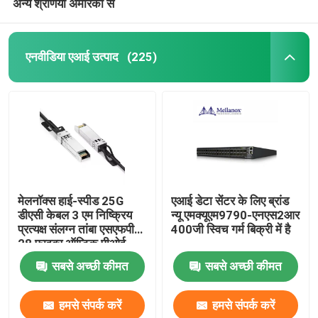
अन्य श्रेणियों अमेरिका से
एनवीडिया एआई उत्पाद
(225)
मेलनॉक्स हाई-स्पीड 25G
एआई डेटा सेंटर के लिए ब्रांड
डीएसी केबल 3 एम निष्क्रिय
न्यू एमक्यूएम9790-एनएस2आर
प्रत्यक्ष संलग्न तांबा एसएफपी
400जी स्विच गर्म बिक्री में है
28 फाइबर ऑप्टिक पीओई
संगत एमसीपी 2 एम00-ए 003
सबसे अच्छी कीमत
सबसे अच्छी कीमत
ई 30 एल
हमसे संपर्क करें
हमसे संपर्क करें