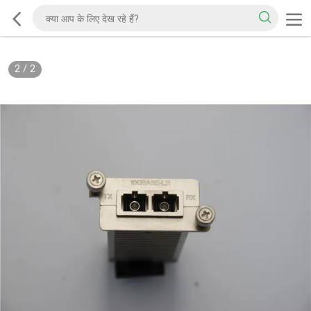
2
/
2