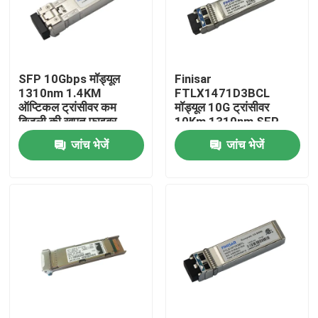
कारखाना भ्रमण
SFP 10Gbps मॉड्यूल
Finisar
गुणवत्ता नियंत्रण
1310nm 1.4KM
FTLX1471D3BCL
ऑप्टिकल ट्रांसीवर कम
मॉड्यूल 10G ट्रांसीवर
बिजली की खपत फाइबर
10Km 1310nm SFP
संपर्क करें
फाइबर
जांच भेजें
जांच भेजें
समाचार
एनवीडिया एआई उत्पाद
400G/800G ऑप्टिकल मॉड्यूल
100G QSFP28 मॉड्यूल