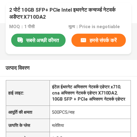
2 पोर्ट 10GB SFP+ PCle Intel इथरनेट कन्वर्ज्ड नेटवर्क
अडैप्टर X710DA2
MOQ：1 पीसी
मूल्य：Price is negotiable
सबसे अच्छी कीमत
हमसे संपर्क करें
उत्पाद विवरण
इंटेल ईथरनेट अभिसरण नेटवर्क एडेप्टर x710
,
हाई लाइट:
cna अभिसरण नेटवर्क एडेप्टर X710DA2
,
10GB SFP + PCle अभिसरण नेटवर्क एडेप्टर
आपूर्ति की क्षमता
500PCS/माह
उत्पत्ति के प्लेस
मलेशिया