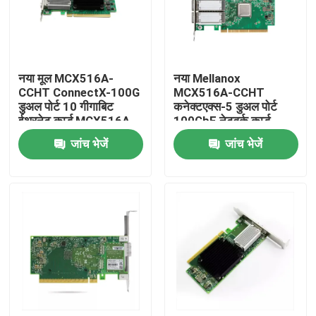
कारखाना भ्रमण
नया मूल MCX516A-
नया Mellanox
गुणवत्ता नियंत्रण
CCHT ConnectX-100G
MCX516A-CCHT
डुअल पोर्ट 10 गीगाबिट
कनेक्टएक्स-5 डुअल पोर्ट
ईथरनेट कार्ड MCX516A-
100GbE नेटवर्क कार्ड
संपर्क करें
CDAT
एडाप्टर कार्ड
जांच भेजें
जांच भेजें
समाचार
एनवीडिया एआई उत्पाद
400G/800G ऑप्टिकल मॉड्यूल
100G QSFP28 मॉड्यूल