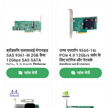
ब्रॉडकॉम एलएसआई मेगाराइड
उच्च प्रदर्शन 9560-16i
SAS 9361-8i 2GB कैश
PCIe 4.0 12Gb/s सर्वर के
12Gbps SAS SATA
लिए स्टोरेज और नेटवर्क
PCIe 3.0 RAID नियंत्रक
इंटरफेस कार्ड एडाप्टर
कार्ड
जांच भेजें
जांच भेजें
घर
उत्पादों
हमारे बारे में