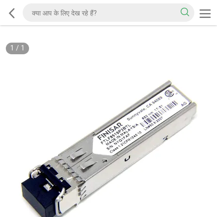
1
/
1