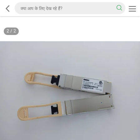
2
/
2