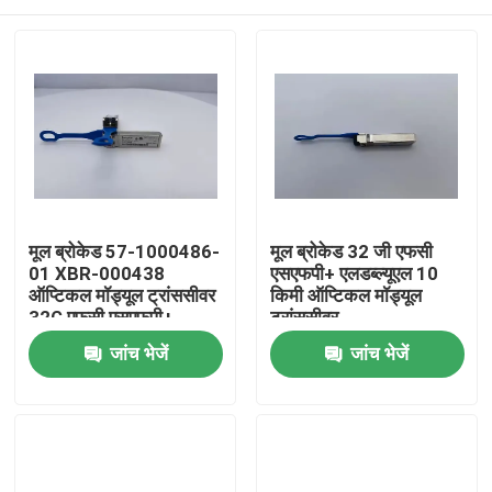
मूल ब्रोकेड 57-1000486-
मूल ब्रोकेड 32 जी एफसी
01 XBR-000438
एसएफपी+ एलडब्ल्यूएल 10
ऑप्टिकल मॉड्यूल ट्रांससीवर
किमी ऑप्टिकल मॉड्यूल
32G एफसी एसएफपी+
ट्रांससीवर
एलडब्ल्यूएल 10 किमी 1 पैक
एक्सबीआर-000438 (1-
घर
जांच भेजें
जांच भेजें
फाइबर ऑप्टिक ट्रांससीवर
पैक) फाइबर ऑप्टिक उपयोग
मॉडल एफसी64-48 के लिए
उत्पादों
हमारे बारे में