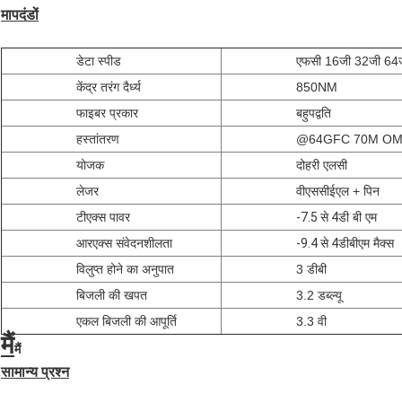
मापदंडों
डेटा स्पीड
एफसी 16जी 32जी 64
केंद्र तरंग दैर्ध्य
850NM
फाइबर प्रकार
बहुपद्वति
हस्तांतरण
@64GFC 70M OM
योजक
दोहरी एलसी
लेजर
वीएससीईएल + पिन
टीएक्स पावर
-7.5 से 4
डी बी एम
आरएक्स संवेदनशीलता
-9.4 से 4
डीबीएम मैक्स
विलुप्त होने का अनुपात
3 डीबी
बिजली की खपत
3.2 डब्ल्यू
एकल बिजली की आपूर्ति
3.3 वी
मैं
मैं
सामान्य प्रश्न