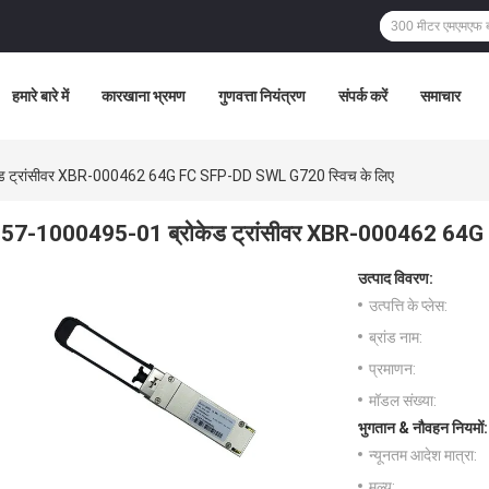
हमारे बारे में
कारखाना भ्रमण
गुणवत्ता नियंत्रण
संपर्क करें
समाचार
ड ट्रांसीवर XBR-000462 64G FC SFP-DD SWL G720 स्विच के लिए
57-1000495-01 ब्रोकेड ट्रांसीवर XBR-000462 64G
उत्पाद विवरण:
उत्पत्ति के प्लेस:
ब्रांड नाम:
प्रमाणन:
मॉडल संख्या:
भुगतान & नौवहन नियमों:
न्यूनतम आदेश मात्रा:
मूल्य: