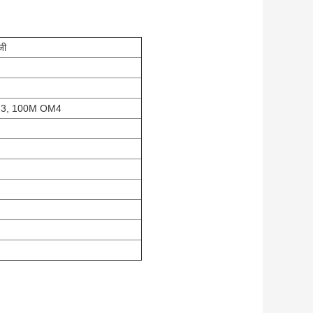
जी
3, 100M OM4