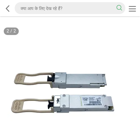
2
/
2