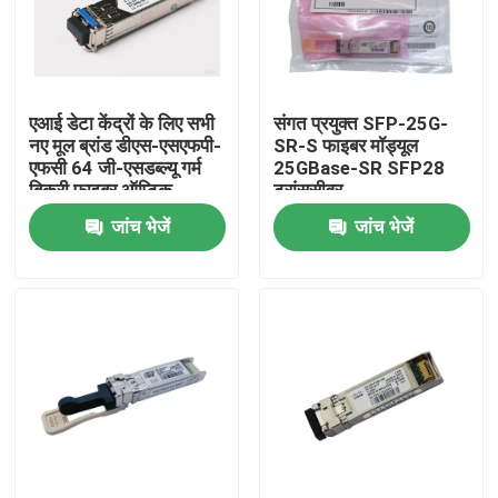
कारखाना भ्रमण
एआई डेटा केंद्रों के लिए सभी
संगत प्रयुक्त SFP-25G-
गुणवत्ता नियंत्रण
नए मूल ब्रांड डीएस-एसएफपी-
SR-S फाइबर मॉड्यूल
एफसी 64 जी-एसडब्ल्यू गर्म
25GBase-SR SFP28
बिक्री फाइबर ऑप्टिक
ट्रांससीवर
संपर्क करें
उपकरण
जांच भेजें
जांच भेजें
समाचार
एनवीडिया एआई उत्पाद
400G/800G ऑप्टिकल मॉड्यूल
100G QSFP28 मॉड्यूल