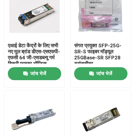
कारखाना भ्रमण
गुणवत्ता नियंत्रण
एआई डेटा केंद्रों के लिए सभी
संगत प्रयुक्त SFP-25G-
नए मूल ब्रांड डीएस-एसएफपी-
SR-S फाइबर मॉड्यूल
संपर्क करें
एफसी 64 जी-एसडब्ल्यू गर्म
25GBase-SR SFP28
बिक्री फाइबर ऑप्टिक
ट्रांससीवर
उपकरण
जांच भेजें
जांच भेजें
समाचार
एनवीडिया एआई उत्पाद
400G/800G ऑप्टिकल मॉड्यूल
100G QSFP28 मॉड्यूल