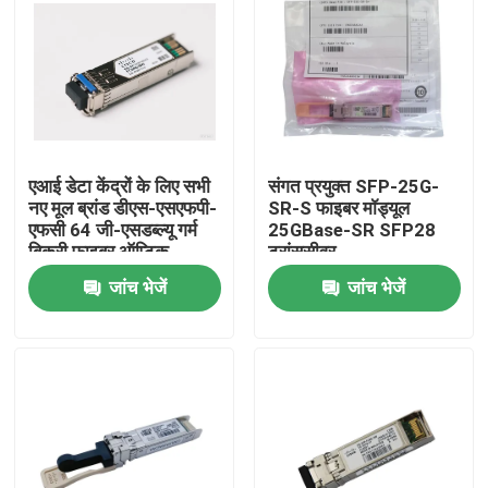
कारखाना भ्रमण
गुणवत्ता नियंत्रण
एआई डेटा केंद्रों के लिए सभी
संगत प्रयुक्त SFP-25G-
संपर्क करें
नए मूल ब्रांड डीएस-एसएफपी-
SR-S फाइबर मॉड्यूल
एफसी 64 जी-एसडब्ल्यू गर्म
25GBase-SR SFP28
बिक्री फाइबर ऑप्टिक
ट्रांससीवर
समाचार
उपकरण
जांच भेजें
जांच भेजें
एनवीडिया एआई उत्पाद
400G/800G ऑप्टिकल मॉड्यूल
100G QSFP28 मॉड्यूल