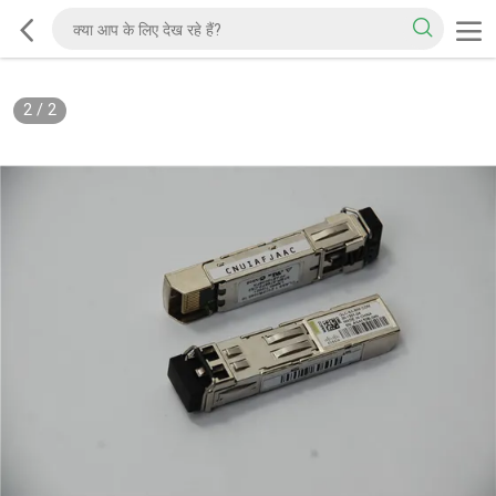
2
/
2