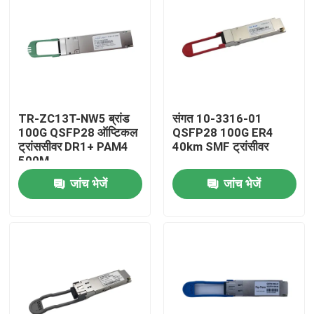
TR-ZC13T-NW5 ब्रांड
संगत 10-3316-01
100G QSFP28 ऑप्टिकल
QSFP28 100G ER4
ट्रांससीवर DR1+ PAM4
40km SMF ट्रांसीवर
500M
जांच भेजें
जांच भेजें
घर
उत्पादों
हमारे बारे में