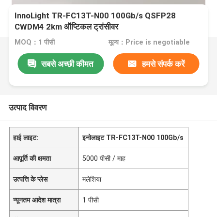
InnoLight TR-FC13T-N00 100Gb/s QSFP28
CWDM4 2km ऑप्टिकल ट्रांसीवर
MOQ：1 पीसी
मूल्य：Price is negotiable
सबसे अच्छी कीमत
हमसे संपर्क करें
उत्पाद विवरण
हाई लाइट:
इनोलाइट TR-FC13T-N00 100Gb/s
आपूर्ति की क्षमता
5000 पीसी / माह
उत्पत्ति के प्लेस
मलेशिया
न्यूनतम आदेश मात्रा
1 पीसी