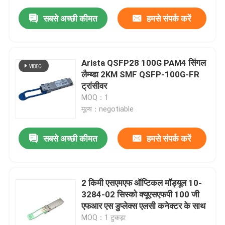
सबसे अच्छी कीमत
हमसे संपर्क करें
Arista QSFP28 100G PAM4 सिंगल
लैम्ब्डा 2KM SMF QSFP-100G-FR
ट्रांसीवर
MOQ：1
मूल्य：negotiable
सबसे अच्छी कीमत
हमसे संपर्क करें
2 किमी एसएमएफ ऑप्टिकल मॉड्यूल 10-
3284-02 सिस्को क्यूएसएफपी 100 जी
एफआर एस डुप्लेक्स एलसी कनेक्टर के साथ
MOQ：1 टुकड़ा