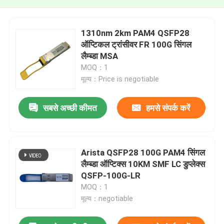
1310nm 2km PAM4 QSFP28
ऑप्टिकल ट्रांसीवर FR 100G सिंगल
लैम्ब्डा MSA
MOQ：1
मूल्य：Price is negotiable
सबसे अच्छी कीमत
हमसे संपर्क करें
Arista QSFP28 100G PAM4 सिंगल
लैम्ब्डा ऑप्टिक्स 10KM SMF LC डुप्लेक्स
QSFP-100G-LR
MOQ：1
मूल्य：negotiable