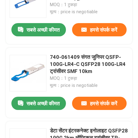
MOQ：1 टुकड़ा
मूल्य：price is negotiable
कारखाना भ्रमण
सबसे अच्छी कीमत
हमसे संपर्क करें
गुणवत्ता नियंत्रण
संपर्क करें
740-061409 संगत जुनिपर QSFP-
100G-LR4-C QSFP28 100G-LR4
ट्रांसीवर SMF 10km
समाचार
MOQ：1 टुकड़ा
मूल्य：price is negotiable
एनवीडिया एआई उत्पाद
सबसे अच्छी कीमत
हमसे संपर्क करें
400G/800G ऑप्टिकल मॉड्यूल
डेटा सेंटर इंटरकनेक्ट इनोलाइट QSFP28
100G QSFP28 मॉड्यूल
100G 2km ऑप्टिकल ट्रांसीवर TR-