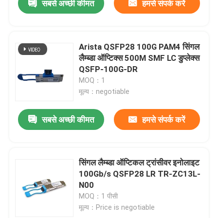
सबसे अच्छी कीमत
हमसे संपर्क करें
Arista QSFP28 100G PAM4 सिंगल
लैम्ब्डा ऑप्टिक्स 500M SMF LC डुप्लेक्स
QSFP-100G-DR
MOQ：1
मूल्य：negotiable
सबसे अच्छी कीमत
हमसे संपर्क करें
सिंगल लैम्ब्डा ऑप्टिकल ट्रांसीवर इनोलाइट
100Gb/s QSFP28 LR TR-ZC13L-
N00
MOQ：1 पीसी
मूल्य：Price is negotiable