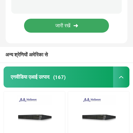
सिस्को एसएफपी मॉड्यूल
मूल एसएफपी मॉड्यूल
40जी क्यूएसएफपी+ ट्रांसीवर
अन्य श्रेणियों अमेरिका से
एसएफपी ऑप्टिकल ट्रांसीवर
एनवीडिया एआई उत्पाद
(167)
डीएसी/एओसी ऑप्टिकल केबल