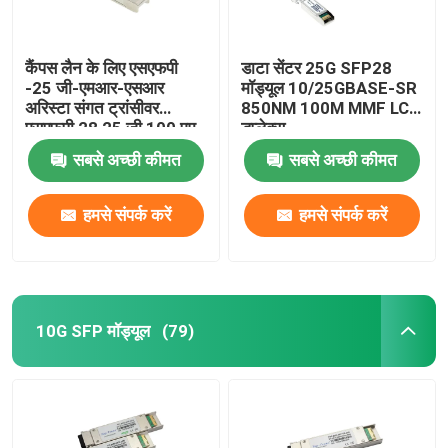
कैंपस लैन के लिए एसएफपी
डाटा सेंटर 25G SFP28
-25 जी-एमआर-एसआर
मॉड्यूल 10/25GBASE-SR
अरिस्टा संगत ट्रांसीवर
850NM 100M MMF LC
एसएफपी 28 25 जी 100 एम
डुप्लेक्स
एमएमएफ
सबसे अच्छी कीमत
सबसे अच्छी कीमत
हमसे संपर्क करें
हमसे संपर्क करें
10G SFP मॉड्यूल
(79)