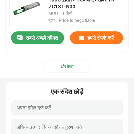
ZC13T-N00
MOQ：1 पीसी
25G SFP28 मॉड्यूल
मूल्य：Price is negotiable
10G SFP मॉड्यूल
सबसे अच्छी कीमत
हमसे संपर्क करें
फिनिसर ऑप्टिकल ट्रांसीवर
और देखो
नेटवर्क एडेप्टर कार्ड
एक संदेश छोड़ें
ब्रोकेड एफसी एसएफपी मॉड्यूल
ब्रोकेड सैन स्विच
ब्रोकेड पीओडी लाइसेंस