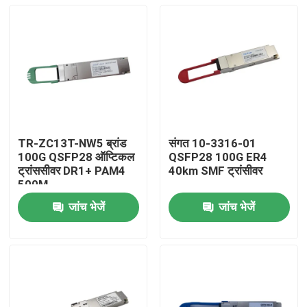
TR-ZC13T-NW5 ब्रांड
संगत 10-3316-01
100G QSFP28 ऑप्टिकल
QSFP28 100G ER4
ट्रांससीवर DR1+ PAM4
40km SMF ट्रांसीवर
500M
जांच भेजें
जांच भेजें
घर
उत्पादों
हमारे बारे में