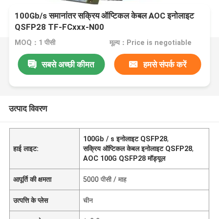
100Gb/s समानांतर सक्रिय ऑप्टिकल केबल AOC इनोलाइट
QSFP28 TF-FCxxx-N00
MOQ：1 पीसी
मूल्य：Price is negotiable
सबसे अच्छी कीमत
हमसे संपर्क करें
उत्पाद विवरण
100Gb / s इनोलाइट QSFP28
,
हाई लाइट:
सक्रिय ऑप्टिकल केबल इनोलाइट QSFP28
,
AOC 100G QSFP28 मॉड्यूल
आपूर्ति की क्षमता
5000 पीसी / माह
उत्पत्ति के प्लेस
चीन