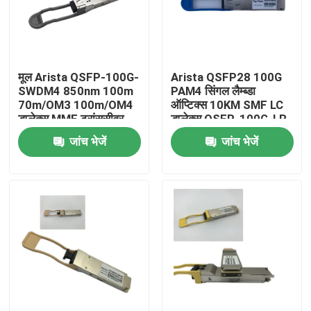
कारखाना भ्रमण
मूल Arista QSFP-100G-
Arista QSFP28 100G
गुणवत्ता नियंत्रण
SWDM4 850nm 100m
PAM4 सिंगल लैम्ब्डा
70m/OM3 100m/OM4
ऑप्टिक्स 10KM SMF LC
डुप्लेक्स MMF ट्रांससीवर
डुप्लेक्स QSFP-100G-LR
संपर्क करें
जांच भेजें
जांच भेजें
समाचार
एनवीडिया एआई उत्पाद
400G/800G ऑप्टिकल मॉड्यूल
100G QSFP28 मॉड्यूल